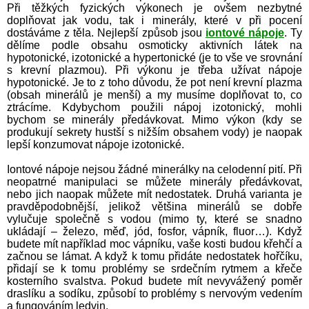
Při těžkých fyzických výkonech je ovšem nezbytné
doplňovat jak vodu, tak i minerály, které v při pocení
dostáváme z těla. Nejlepší způsob jsou
iontové nápoje
. Ty
dělíme podle obsahu osmoticky aktivních látek na
hypotonické, izotonické a hypertonické (je to vše ve srovnání
s krevní plazmou). Při výkonu je třeba užívat nápoje
hypotonické. Je to z toho důvodu, že pot není krevní plazma
(obsah minerálů je menší) a my musíme doplňovat to, co
ztrácíme. Kdybychom použili nápoj izotonický, mohli
bychom se minerály předávkovat. Mimo výkon (kdy se
produkují sekrety hustší s nižším obsahem vody) je naopak
lepší konzumovat nápoje izotonické.
Iontové nápoje nejsou žádné minerálky na celodenní pití. Při
neopatrné manipulaci se můžete minerály předávkovat,
nebo jich naopak můžete mít nedostatek. Druhá varianta je
pravděpodobnější, jelikož většina minerálů se dobře
vylučuje společně s vodou (mimo ty, které se snadno
ukládají – železo, měď, jód, fosfor, vápník, fluor…). Když
budete mít například moc vápníku, vaše kosti budou křehčí a
začnou se lámat. A když k tomu přidáte nedostatek hořčíku,
přidají se k tomu problémy se srdečním rytmem a křeče
kosterního svalstva. Pokud budete mít nevyvážený poměr
draslíku a sodíku, způsobí to problémy s nervovým vedením
a fungováním ledvin.