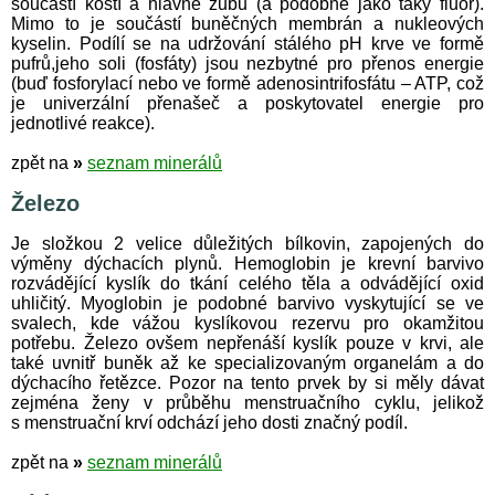
součástí kostí a hlavně zubů (a podobně jako taky fluor).
Mimo to je součástí buněčných membrán a nukleových
kyselin. Podílí se na udržování stálého pH krve ve formě
pufrů,jeho soli (fosfáty) jsou nezbytné pro přenos energie
(buď fosforylací nebo ve formě adenosintrifosfátu – ATP, což
je univerzální přenašeč a poskytovatel energie pro
jednotlivé reakce).
zpět na
»
seznam minerálů
Železo
Je složkou 2 velice důležitých bílkovin, zapojených do
výměny dýchacích plynů. Hemoglobin je krevní barvivo
rozvádějící kyslík do tkání celého těla a odvádějící oxid
uhličitý. Myoglobin je podobné barvivo vyskytující se ve
svalech, kde vážou kyslíkovou rezervu pro okamžitou
potřebu. Železo ovšem nepřenáší kyslík pouze v krvi, ale
také uvnitř buněk až ke specializovaným organelám a do
dýchacího řetězce. Pozor na tento prvek by si měly dávat
zejména ženy v průběhu menstruačního cyklu, jelikož
s menstruační krví odchází jeho dosti značný podíl.
zpět na
»
seznam minerálů