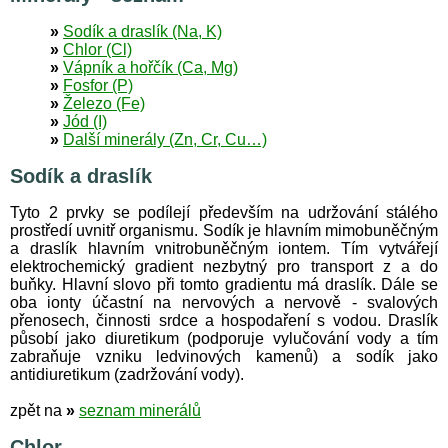
»
Sodík a draslík (Na, K)
»
Chlor (Cl)
»
Vápník a hořčík (Ca, Mg)
»
Fosfor (P)
»
Železo (Fe)
»
Jód (I)
»
Další minerály (Zn, Cr, Cu…)
Sodík a draslík
Tyto 2 prvky se podílejí především na udržování stálého
prostředí uvnitř organismu. Sodík je hlavním mimobuněčným
a draslík hlavním vnitrobuněčným iontem. Tím vytvářejí
elektrochemický gradient nezbytný pro transport z a do
buňky. Hlavní slovo při tomto gradientu má draslík. Dále se
oba ionty účastní na nervových a nervově - svalových
přenosech, činnosti srdce a hospodaření s vodou. Draslík
působí jako diuretikum (podporuje vylučování vody a tím
zabraňuje vzniku ledvinových kamenů) a sodík jako
antidiuretikum (zadržování vody).
zpět na
»
seznam minerálů
Chlor