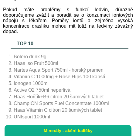
Pokud máte problémy s funkcí ledvin, důrazně
doporučujeme zvážit a poradit se o konzumaci iontových
nápojů s lékařem. Poměry iontů a zejména vysoká
koncentrace draslíku mohou mít totiž na ledviny závažný
dopad.
TOP 10
Bolero drink 9g
Haas Iso Fruit 500ml
Nartes Aqua Sport 750ml - horský pramen
Vitamin C 1000mg + Rose Hips 100 kapslí
Ionogen 1000ml
Active O2 750ml neperlivá
Haas Hořčík+B6 citron 20 šumivých tablet
ChampION Sports Fuel Concentrate 1000ml
Haas Vitamin C citron 20 šumivých tablet
UNIsport 1000ml