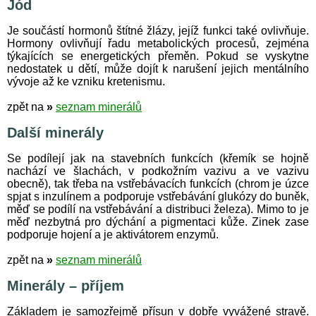
Jód
Je součástí hormonů štítné žlázy, jejíž funkci také ovlivňuje.
Hormony ovlivňují řadu metabolických procesů, zejména
týkajících se energetických přeměn. Pokud se vyskytne
nedostatek u dětí, může dojít k narušení jejich mentálního
vývoje až ke vzniku kretenismu.
zpět na
»
seznam minerálů
Další minerály
Se podílejí jak na stavebních funkcích (křemík se hojně
nachází ve šlachách, v podkožním vazivu a ve vazivu
obecně), tak třeba na vstřebávacích funkcích (chrom je úzce
spjat s inzulínem a podporuje vstřebávání glukózy do buněk,
měď se podílí na vstřebávání a distribuci železa). Mimo to je
měď nezbytná pro dýchání a pigmentaci kůže. Zinek zase
podporuje hojení a je aktivátorem enzymů.
zpět na
»
seznam minerálů
Minerály – příjem
Základem je samozřejmě přísun v dobře vyvážené stravě.