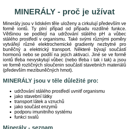
MINERÁLY - proč je užívat
Minerály jsou v lidském těle uloženy a cirkulují především ve
formě iontů. Ty plní případ od případu rozdílné funkce.
Většinou se podílejí na udržování stálého pH a vůbec
stálého prostředí v organismu. Také svými různými poměry
vytvářejí různé elektrochemické gradienty nezbytné pro
buněčný a elektrický transport. Některé bývají součástí
hormonů nebo se podílí na jejich aktivaci. Jiné se ve formě
iontů třeba nevyskytují vůbec (nebo třeba i tak i tak) a jsou
ve formě rozličných sloučenin součástí stavebních materiálů
(především mezibuněčných hmot).
MINERÁLY jsou v těle důležité pro:
udržování stálého prostředí uvnitř organismu
jako stavební látky
transport látek a vzruchů
jako součást enzymů
podporu imunitního systému
funkci svalů
Minerály - seznam