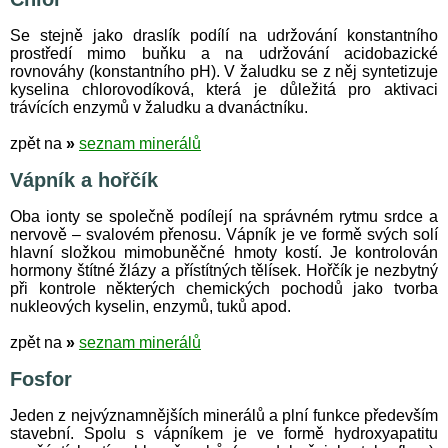
Se stejně jako draslík podílí na udržování konstantního
prostředí mimo buňku a na udržování acidobazické
rovnováhy (konstantního pH). V žaludku se z něj syntetizuje
kyselina chlorovodíková, která je důležitá pro aktivaci
trávících enzymů v žaludku a dvanáctníku.
zpět na
»
seznam minerálů
Vápník a hořčík
Oba ionty se společně podílejí na správném rytmu srdce a
nervově – svalovém přenosu. Vápník je ve formě svých solí
hlavní složkou mimobuněčné hmoty kostí. Je kontrolován
hormony štítné žlázy a přístítných tělísek. Hořčík je nezbytný
při kontrole některých chemických pochodů jako tvorba
nukleových kyselin, enzymů, tuků apod.
zpět na
»
seznam minerálů
Fosfor
Jeden z nejvýznamnějších minerálů a plní funkce především
stavební. Spolu s vápníkem je ve formě hydroxyapatitu