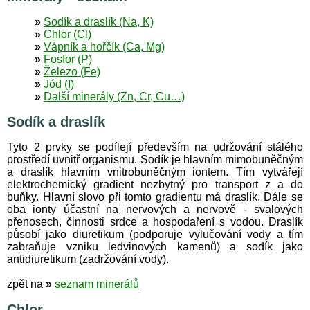
»
Sodík a draslík (Na, K)
»
Chlor (Cl)
»
Vápník a hořčík (Ca, Mg)
»
Fosfor (P)
»
Železo (Fe)
»
Jód (I)
»
Další minerály (Zn, Cr, Cu…)
Sodík a draslík
Tyto 2 prvky se podílejí především na udržování stálého
prostředí uvnitř organismu. Sodík je hlavním mimobuněčným
a draslík hlavním vnitrobuněčným iontem. Tím vytvářejí
elektrochemický gradient nezbytný pro transport z a do
buňky. Hlavní slovo při tomto gradientu má draslík. Dále se
oba ionty účastní na nervových a nervově - svalových
přenosech, činnosti srdce a hospodaření s vodou. Draslík
působí jako diuretikum (podporuje vylučování vody a tím
zabraňuje vzniku ledvinových kamenů) a sodík jako
antidiuretikum (zadržování vody).
zpět na
»
seznam minerálů
Chlor