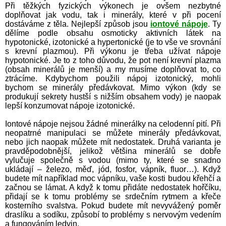
Při těžkých fyzických výkonech je ovšem nezbytné
doplňovat jak vodu, tak i minerály, které v při pocení
dostáváme z těla. Nejlepší způsob jsou
iontové nápoje
. Ty
dělíme podle obsahu osmoticky aktivních látek na
hypotonické, izotonické a hypertonické (je to vše ve srovnání
s krevní plazmou). Při výkonu je třeba užívat nápoje
hypotonické. Je to z toho důvodu, že pot není krevní plazma
(obsah minerálů je menší) a my musíme doplňovat to, co
ztrácíme. Kdybychom použili nápoj izotonický, mohli
bychom se minerály předávkovat. Mimo výkon (kdy se
produkují sekrety hustší s nižším obsahem vody) je naopak
lepší konzumovat nápoje izotonické.
Iontové nápoje nejsou žádné minerálky na celodenní pití. Při
neopatrné manipulaci se můžete minerály předávkovat,
nebo jich naopak můžete mít nedostatek. Druhá varianta je
pravděpodobnější, jelikož většina minerálů se dobře
vylučuje společně s vodou (mimo ty, které se snadno
ukládají – železo, měď, jód, fosfor, vápník, fluor…). Když
budete mít například moc vápníku, vaše kosti budou křehčí a
začnou se lámat. A když k tomu přidáte nedostatek hořčíku,
přidají se k tomu problémy se srdečním rytmem a křeče
kosterního svalstva. Pokud budete mít nevyvážený poměr
draslíku a sodíku, způsobí to problémy s nervovým vedením
a fungováním ledvin.