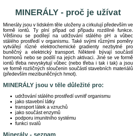
MINERÁLY - proč je užívat
Minerály jsou v lidském těle uloženy a cirkulují především ve
formě iontů. Ty plní případ od případu rozdílné funkce.
Většinou se podílejí na udržování stálého pH a vůbec
stálého prostředí v organismu. Také svými různými poměry
vytvářejí různé elektrochemické gradienty nezbytné pro
buněčný a elektrický transport. Některé bývají součástí
hormonů nebo se podílí na jejich aktivaci. Jiné se ve formě
iontů třeba nevyskytují vůbec (nebo třeba i tak i tak) a jsou
ve formě rozličných sloučenin součástí stavebních materiálů
(především mezibuněčných hmot).
MINERÁLY jsou v těle důležité pro:
udržování stálého prostředí uvnitř organismu
jako stavební látky
transport látek a vzruchů
jako součást enzymů
podporu imunitního systému
funkci svalů
Minerály - seznam