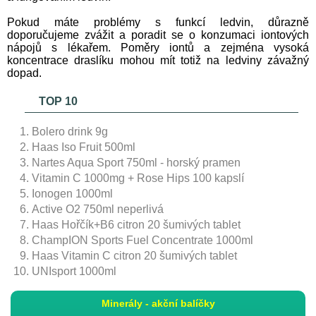
Pokud máte problémy s funkcí ledvin, důrazně
doporučujeme zvážit a poradit se o konzumaci iontových
nápojů s lékařem. Poměry iontů a zejména vysoká
koncentrace draslíku mohou mít totiž na ledviny závažný
dopad.
TOP 10
Bolero drink 9g
Haas Iso Fruit 500ml
Nartes Aqua Sport 750ml - horský pramen
Vitamin C 1000mg + Rose Hips 100 kapslí
Ionogen 1000ml
Active O2 750ml neperlivá
Haas Hořčík+B6 citron 20 šumivých tablet
ChampION Sports Fuel Concentrate 1000ml
Haas Vitamin C citron 20 šumivých tablet
UNIsport 1000ml