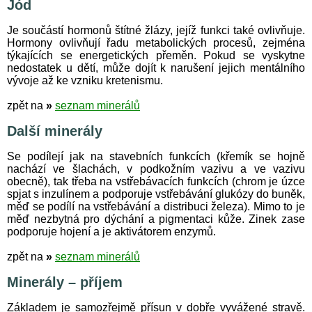
Jód
Je součástí hormonů štítné žlázy, jejíž funkci také ovlivňuje.
Hormony ovlivňují řadu metabolických procesů, zejména
týkajících se energetických přeměn. Pokud se vyskytne
nedostatek u dětí, může dojít k narušení jejich mentálního
vývoje až ke vzniku kretenismu.
zpět na
»
seznam minerálů
Další minerály
Se podílejí jak na stavebních funkcích (křemík se hojně
nachází ve šlachách, v podkožním vazivu a ve vazivu
obecně), tak třeba na vstřebávacích funkcích (chrom je úzce
spjat s inzulínem a podporuje vstřebávání glukózy do buněk,
měď se podílí na vstřebávání a distribuci železa). Mimo to je
měď nezbytná pro dýchání a pigmentaci kůže. Zinek zase
podporuje hojení a je aktivátorem enzymů.
zpět na
»
seznam minerálů
Minerály – příjem
Základem je samozřejmě přísun v dobře vyvážené stravě.