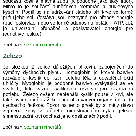
součástí kostí a hlavně zubů (a podobně jako taky fluor).
Mimo to je součástí buněčných membrán a nukleových
kyselin. Podílí se na udržování stálého pH krve ve formě
pufrů,jeho soli (fosfáty) jsou nezbytné pro přenos energie
(buď fosforylací nebo ve formě adenosintrifosfátu – ATP, což
je univerzální přenašeč a poskytovatel energie pro
jednotlivé reakce).
zpět na
»
seznam minerálů
Železo
Je složkou 2 velice důležitých bílkovin, zapojených do
výměny dýchacích plynů. Hemoglobin je krevní barvivo
rozvádějící kyslík do tkání celého těla a odvádějící oxid
uhličitý. Myoglobin je podobné barvivo vyskytující se ve
svalech, kde vážou kyslíkovou rezervu pro okamžitou
potřebu. Železo ovšem nepřenáší kyslík pouze v krvi, ale
také uvnitř buněk až ke specializovaným organelám a do
dýchacího řetězce. Pozor na tento prvek by si měly dávat
zejména ženy v průběhu menstruačního cyklu, jelikož
s menstruační krví odchází jeho dosti značný podíl.
zpět na
»
seznam minerálů